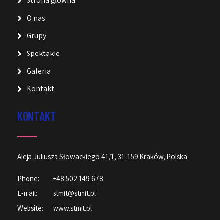
Strona główna
O nas
Grupy
Spektakle
Galeria
Kontakt
KONTAKT
Aleja Juliusza Słowackiego 41/1, 31-159 Kraków, Polska
Phone:
+48 502 149 678
E-mail:
stmit@stmit.pl
Website:
www.stmit.pl