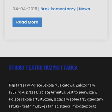
04-04-2015
|
Brak komentarzy
|
News
Read More
STUDIO TEATRU MUZYKI I TAŃCA
Najstarsza w Polsce Szkoła Musicalowa. Założona w
1987 roku przez Elżbietę Armatys. Jest to pierwsza w
Polsce szkoła artystyczna, łącząca w sobie trzy dziedziny
sztuki – teatr, muzykę i taniec. Dzieci i młodzież oraz