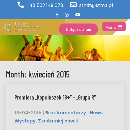
+48 502 149 678
stmit@stmit.pl
Menu
Dołącz do nas
Open
the
main
menu
Month:
kwiecień 2015
Premiera „Kopciuszek 18+” – „Grupa R”
13-04-2015
|
Brak komentarzy
|
News
,
Występy
,
Z ostatniej chwili