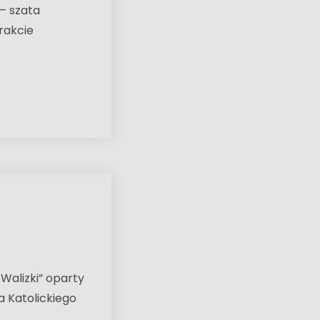
 – szata
trakcie
Walizki” oparty
a Katolickiego