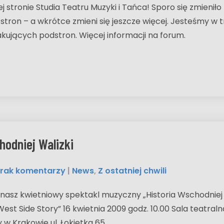
stronie Studia Teatru Muzyki i Tańca! Sporo się zmieniło
 stron – a wkrótce zmieni się jeszcze więcej. Jesteśmy w 
akujących podstron. Więcej informacji na forum.
hodniej Walizki
rak komentarzy
|
News
,
Z ostatniej chwili
asz kwietniowy spektakl muzyczny „Historia Wschodniej 
st Side Story” 16 kwietnia 2009 godz. 10.00 Sala teatraln
 w Krakowie ul. Łokietka 65