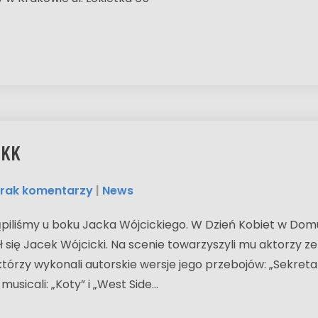
DKK
rak komentarzy
|
News
iliśmy u boku Jacka Wójcickiego. W Dzień Kobiet w Domu
ł się Jacek Wójcicki. Na scenie towarzyszyli mu aktorzy ze
którzy wykonali autorskie wersje jego przebojów: „Sekreta
usicali: „Koty” i „West Side…