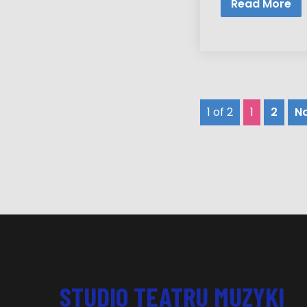
Read More
1 of 2
1
2
Na
STUDIO TEATRU MUZYKI