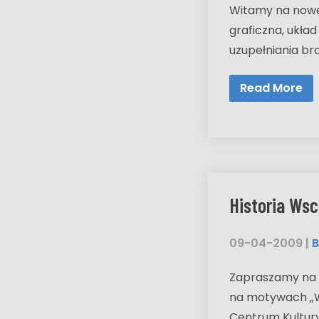
Witamy na nowej 
graficzna, układ
uzupełniania br
Read More
Historia Wsc
09-04-2009
|
B
Zapraszamy na n
na motywach „We
Centrum Kultury