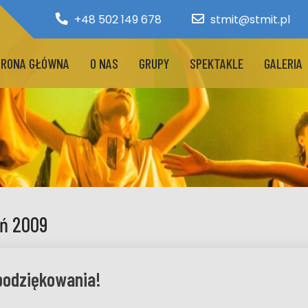
+48 502 149 678
stmit@stmit.pl
RONA GŁÓWNA
O NAS
GRUPY
SPEKTAKLE
GALERIA
eń 2009
 podziękowania!