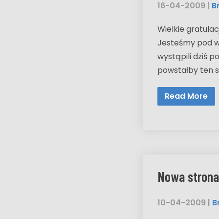
16-04-2009
|
B
Wielkie gratulac
Jesteśmy pod wr
wystąpili dziś p
powstałby ten 
Read More
Nowa strona
10-04-2009
|
B