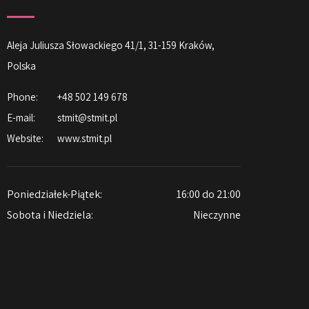
Aleja Juliusza Słowackiego 41/1, 31-159 Kraków,
Polska
Phone:
+48 502 149 678
E-mail:
stmit@stmit.pl
Website:
www.stmit.pl
Poniedziałek-Piątek:
16:00 do 21:00
Sobota i Niedziela:
Nieczynne