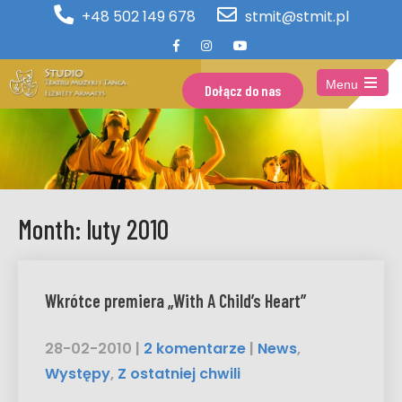
+48 502 149 678
stmit@stmit.pl
Menu
Dołącz do nas
Open
the
main
menu
Month:
luty 2010
Wkrótce premiera „With A Child’s Heart”
28-02-2010
|
2 komentarze
|
News
,
Występy
,
Z ostatniej chwili