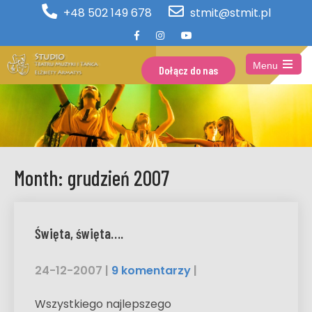
+48 502 149 678
stmit@stmit.pl
Menu
Dołącz do nas
Open
the
main
menu
Month:
grudzień 2007
Święta, święta….
24-12-2007
|
9 komentarzy
|
Wszystkiego najlepszego