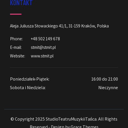
KONTAKT
Aleja Juliusza Słowackiego 41/1, 31-159 Kraków, Polska
Phone:
+48 502 149 678
E-mail:
stmit@stmit.pl
Website:
www.stmit.pl
Poniedziałek-Piątek:
16:00 do 21:00
Sobota i Niedziela:
Nieczynne
© Copyright 2025 StudioTeatruMuzykiiTańca. All Rights
Reserved - Design by
Grace Themes