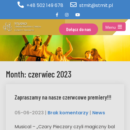
+48 502 149 678
stmit@stmit.pl
Menu
Dołącz do nas
Open
the
main
menu
Month:
czerwiec 2023
Zapraszamy na nasze czerwcowe premiery!!!
05-06-2023
|
Brak komentarzy
|
News
Musical – „Czary Pieczary czyli magiczny bal