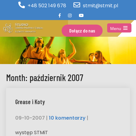
+48 502 149 678
stmit@stmit.pl
Menu
Dołącz do nas
Open
the
main
menu
Month:
październik 2007
Grease i Koty
09-10-2007
|
10 komentarzy
|
występ STMiT