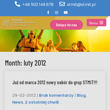
+48 502 149 678
stmit@stmit.pl
Menu
Dołącz do nas
Open
the
main
menu
Month:
luty 2012
Już od marca 2012 nowy nabór do grup STMiT!!!
29-02-2012
|
Brak komentarzy
|
Blog
,
News
,
Z ostatniej chwili