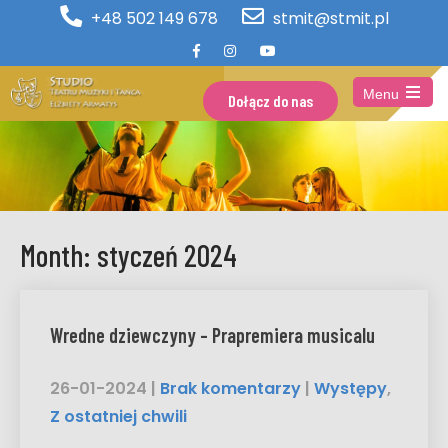
+48 502 149 678
stmit@stmit.pl
Menu
Dołącz do nas
Open
the
main
menu
Month:
styczeń 2024
Wredne dziewczyny – Prapremiera musicalu
26-01-2024
|
Brak komentarzy
|
Występy
,
Z ostatniej chwili