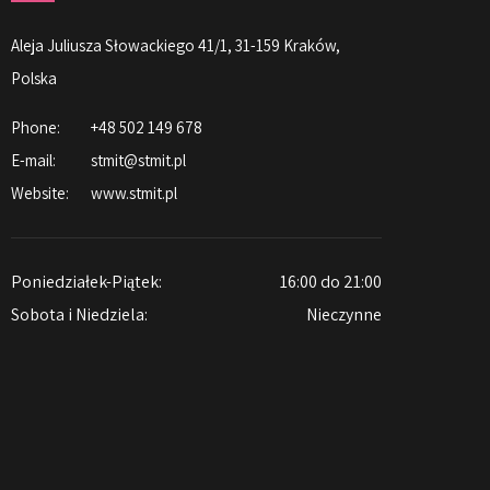
Aleja Juliusza Słowackiego 41/1, 31-159 Kraków,
Polska
Phone:
+48 502 149 678
E-mail:
stmit@stmit.pl
Website:
www.stmit.pl
Poniedziałek-Piątek:
16:00 do 21:00
Sobota i Niedziela:
Nieczynne