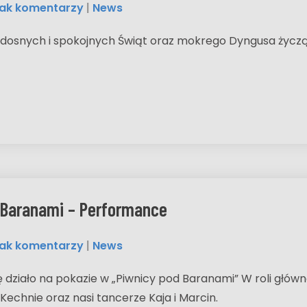
ak komentarzy
|
News
adosnych i spokojnych Świąt oraz mokrego Dyngusa życzą E
 Baranami – Performance
ak komentarzy
|
News
ę działo na pokazie w „Piwnicy pod Baranami” W roli główn
Kechnie oraz nasi tancerze Kaja i Marcin.