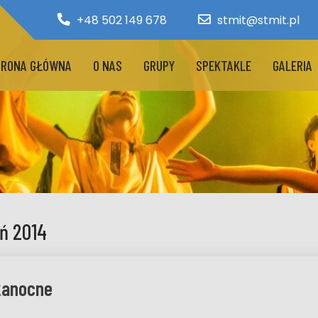
+48 502 149 678
stmit@stmit.pl
RONA GŁÓWNA
O NAS
GRUPY
SPEKTAKLE
GALERIA
ń 2014
kanocne