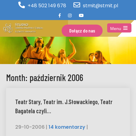
+48 502 149 678
stmit@stmit.pl
Menu
Dołącz do nas
Open
the
main
menu
Month:
październik 2006
Teatr Stary, Teatr im. J.Słowackiego, Teatr
Bagatela czyli…
29-10-2006
|
14 komentarzy
|