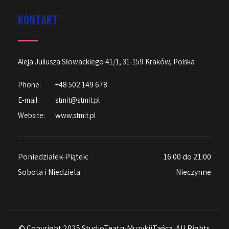
KONTAKT
Aleja Juliusza Słowackiego 41/1, 31-159 Kraków, Polska
Phone:
+48 502 149 678
E-mail:
stmit@stmit.pl
Website:
www.stmit.pl
Poniedziałek-Piątek:
16:00 do 21:00
Sobota i Niedziela:
Nieczynne
© Copyright 2025 StudioTeatruMuzykiiTańca. All Rights