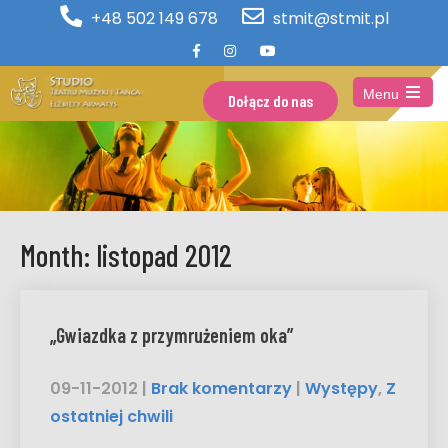
+48 502 149 678
stmit@stmit.pl
Menu
Dołącz do nas
Open
the
main
menu
Month:
listopad 2012
„Gwiazdka z przymrużeniem oka”
09-11-2012
|
Brak komentarzy
|
Występy
,
Z
ostatniej chwili