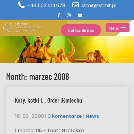
+48 502 149 678
stmit@stmit.pl
Menu
Dołącz do nas
Open
the
main
menu
Month:
marzec 2008
Koty, kotki i… Order Uśmiechu
19-03-2008
|
3 komentarze
|
News
1 marca ’08 – Teatr Groteska