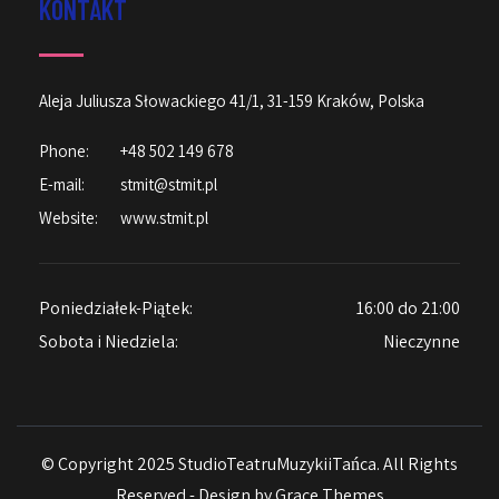
KONTAKT
Aleja Juliusza Słowackiego 41/1, 31-159 Kraków, Polska
Phone:
+48 502 149 678
E-mail:
stmit@stmit.pl
Website:
www.stmit.pl
Poniedziałek-Piątek:
16:00 do 21:00
Sobota i Niedziela:
Nieczynne
© Copyright 2025 StudioTeatruMuzykiiTańca. All Rights
Reserved - Design by
Grace Themes