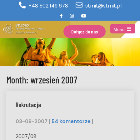
+48 502 149 678
stmit@stmit.pl
Menu
Dołącz do nas
Open
the
main
menu
Month:
wrzesień 2007
Rekrutacja
03-09-2007
|
54 komentarze
|
2007/08