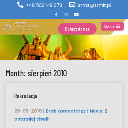
+48 502 149 678
stmit@stmit.pl
Menu
Dołącz do nas
Open
the
main
menu
Month:
sierpień 2010
Rekrutacja
26-08-2010
|
Brak komentarzy
|
News
,
Z
ostatniej chwili