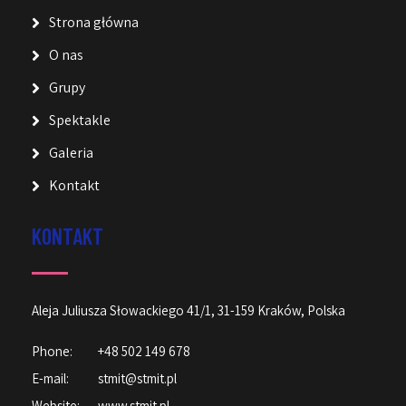
Strona główna
O nas
Grupy
Spektakle
Galeria
Kontakt
KONTAKT
Aleja Juliusza Słowackiego 41/1, 31-159 Kraków, Polska
Phone:
+48 502 149 678
E-mail:
stmit@stmit.pl
Website:
www.stmit.pl