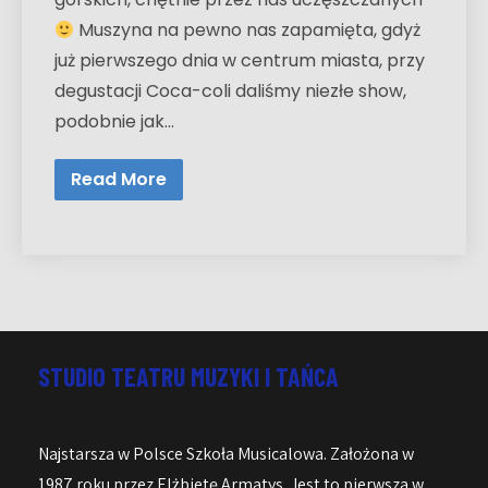
Muszyna na pewno nas zapamięta, gdyż
już pierwszego dnia w centrum miasta, przy
degustacji Coca-coli daliśmy niezłe show,
podobnie jak…
Read More
STUDIO TEATRU MUZYKI I TAŃCA
Najstarsza w Polsce Szkoła Musicalowa. Założona w
1987 roku przez Elżbietę Armatys. Jest to pierwsza w