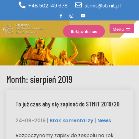
+48 502 149 678
stmit@stmit.pl
Menu
Dołącz do nas
Open
the
main
menu
Month:
sierpień 2019
To już czas aby się zapisać do STMiT 2019/20
24-08-2019
|
Brak komentarzy
|
News
Rozpoczynamy zapisy do zespołu na rok