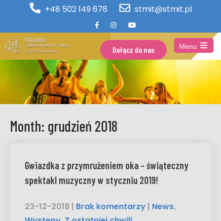
+48 502 149 678
stmit@stmit.pl
Menu
Dołącz do nas
Open
the
main
menu
Month:
grudzień 2018
Gwiazdka z przymrużeniem oka – świąteczny
spektakl muzyczny w styczniu 2019!
23-12-2018
|
Brak komentarzy
|
News
,
Występy
,
Z ostatniej chwili