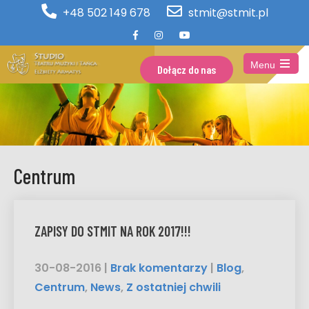
+48 502 149 678
stmit@stmit.pl
Menu
Dołącz do nas
Open
the
main
menu
Centrum
ZAPISY DO STMIT NA ROK 2017!!!
30-08-2016
|
Brak komentarzy
|
Blog
,
Centrum
,
News
,
Z ostatniej chwili