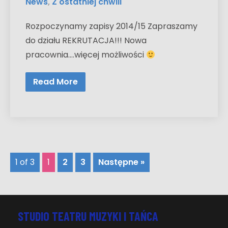
News
,
Z ostatniej chwili
Rozpoczynamy zapisy 2014/15 Zapraszamy
do działu REKRUTACJA!!! Nowa
pracownia….więcej możliwości
Read More
1 of 3
1
2
3
Następne »
STUDIO TEATRU MUZYKI I TAŃCA