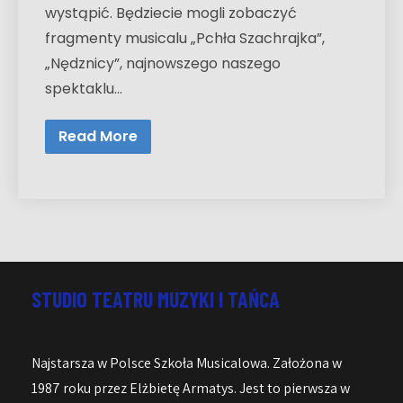
wystąpić. Będziecie mogli zobaczyć
fragmenty musicalu „Pchła Szachrajka”,
„Nędznicy”, najnowszego naszego
spektaklu…
Read More
STUDIO TEATRU MUZYKI I TAŃCA
Najstarsza w Polsce Szkoła Musicalowa. Założona w
1987 roku przez Elżbietę Armatys. Jest to pierwsza w