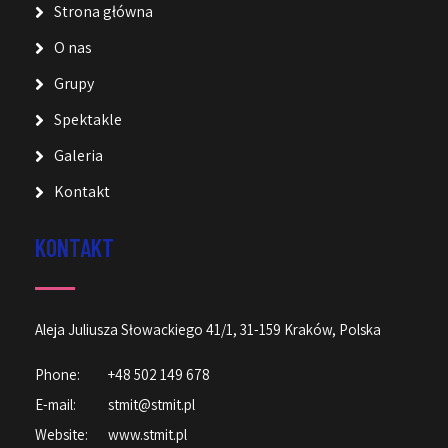
Strona główna
O nas
Grupy
Spektakle
Galeria
Kontakt
KONTAKT
Aleja Juliusza Słowackiego 41/1, 31-159 Kraków, Polska
Phone:
+48 502 149 678
E-mail:
stmit@stmit.pl
Website:
www.stmit.pl