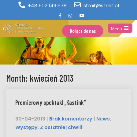
+48 502 149 678
stmit@stmit.pl
Menu
Dołącz do nas
Open
the
main
menu
Month:
kwiecień 2013
Premierowy spektakl „Kastink”
30-04-2013
|
Brak komentarzy
|
News
,
Występy
,
Z ostatniej chwili