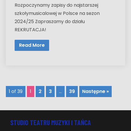
Rozpoczynamy zapisy do najstarszej
szkołymusicalowej w Polsce na sezon
2024/25 Zapraszamy do działu
REKRUTACJA!
Read More
1 of 39
1
2
3
…
39
Następne »
STUDIO TEATRU MUZYKI I TAŃCA