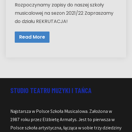
Rozpoczynamy zapisy do naszej szkoły
musicalowej na sezon 2021/22 Zapraszamy
do działu REKRUTACJA!
Read More
STUDIO TEATRU MUZYKI I TAŃCA
Najstarsza w Polsce Szkoła Musicalowa. Założona w
1987 roku przez Elżbietę Armatys. Jest to pierwsza w
Polsce szkoła artystyczna, łącząca w sobie trzy dziedziny