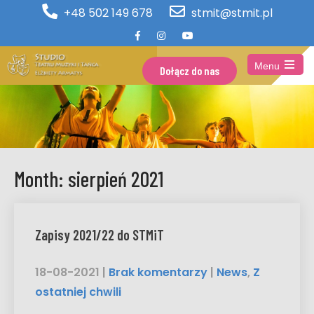
+48 502 149 678
stmit@stmit.pl
Menu
Dołącz do nas
Open
the
main
menu
Month:
sierpień 2021
Zapisy 2021/22 do STMiT
18-08-2021
|
Brak komentarzy
|
News
,
Z
ostatniej chwili