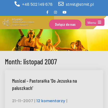
+48 502 149 678
stmit@stmit.pl
Menu
Dołącz do nas
Open
the
main
menu
Month:
listopad 2007
Musical – Pastorałka 'Do Jezuska na
paluszkach’
21-11-2007
|
12 komentarzy
|