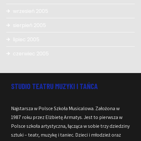
wrzesień 2005
sierpień 2005
lipiec 2005
czerwiec 2005
STUDIO TEATRU MUZYKI I TAŃCA
Najstarsza w Polsce Szkoła Musicalowa. Założona w
1987 roku przez Elżbietę Armatys. Jest to pierwsza w
Polsce szkoła artystyczna, łącząca w sobie trzy dziedziny
sztuki – teatr, muzykę i taniec. Dzieci i młodzież oraz