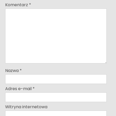
Komentarz
*
Nazwa
*
Adres e-mail
*
Witryna internetowa