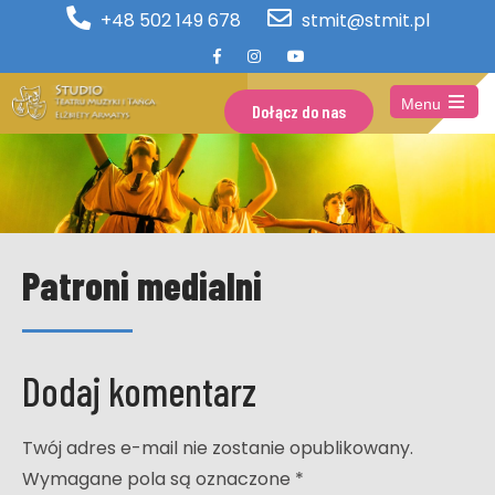
+48 502 149 678
stmit@stmit.pl
Menu
Dołącz do nas
Open
the
main
menu
Patroni medialni
Dodaj komentarz
Twój adres e-mail nie zostanie opublikowany.
Wymagane pola są oznaczone
*