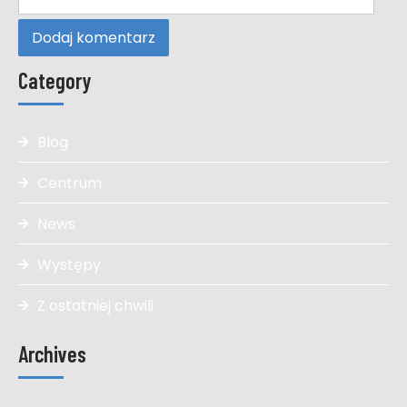
Category
Blog
Centrum
News
Występy
Z ostatniej chwili
Archives