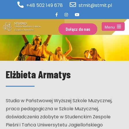
+48 502 149 678
stmit@stmit.pl
Menu
Dołącz do nas
Open
the
main
menu
Elżbieta Armatys
Studia w Państwowej Wyższej Szkole Muzycznej,
praca pedagogiczna w Szkole Muzycznej,
doświadczenia zdobyte w Studenckim Zespole
Pieśni i Tańca Uniwersytetu Jagiellońskiego