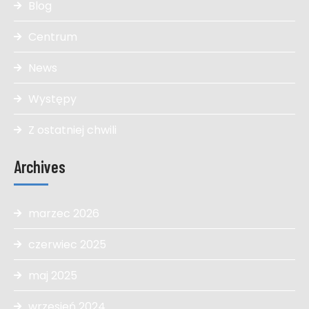
Blog
Centrum
News
Występy
Z ostatniej chwili
Archives
marzec 2026
czerwiec 2025
maj 2025
wrzesień 2024