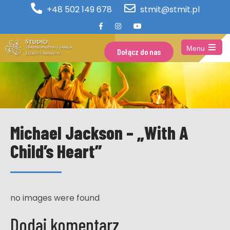
+48 502 149 678
stmit@stmit.pl
Menu
Dołącz do nas
Open
the
main
menu
Michael Jackson – „With A
Child’s Heart”
no images were found
Dodaj komentarz