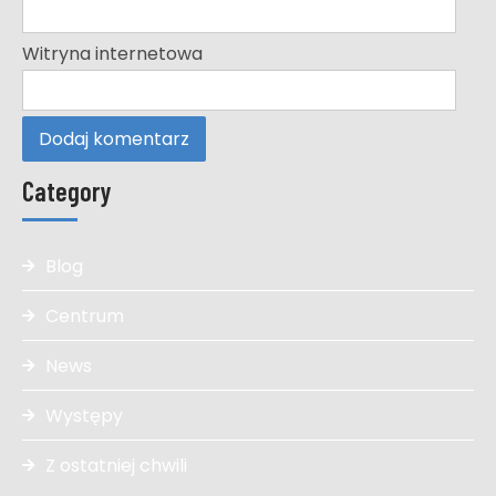
Witryna internetowa
Category
Blog
Centrum
News
Występy
Z ostatniej chwili