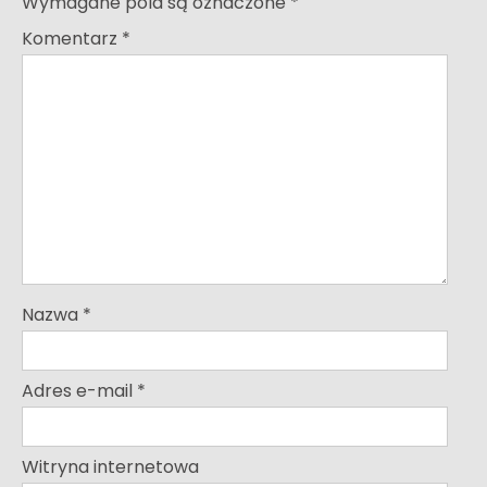
Wymagane pola są oznaczone
*
Komentarz
*
Nazwa
*
Adres e-mail
*
Witryna internetowa