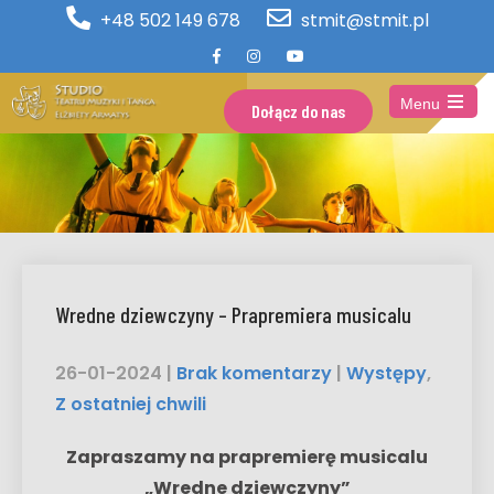
+48 502 149 678
stmit@stmit.pl
Menu
Dołącz do nas
Open
the
main
menu
Wredne dziewczyny – Prapremiera musicalu
26-01-2024
|
Brak komentarzy
|
Występy
,
Z ostatniej chwili
Zapraszamy na prapremierę musicalu
„Wredne dziewczyny”