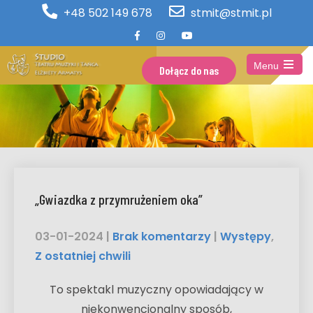
+48 502 149 678
stmit@stmit.pl
Menu
Dołącz do nas
Open
the
main
menu
„Gwiazdka z przymrużeniem oka”
03-01-2024
|
Brak komentarzy
|
Występy
,
Z ostatniej chwili
To spektakl muzyczny opowiadający w
niekonwencjonalny sposób,