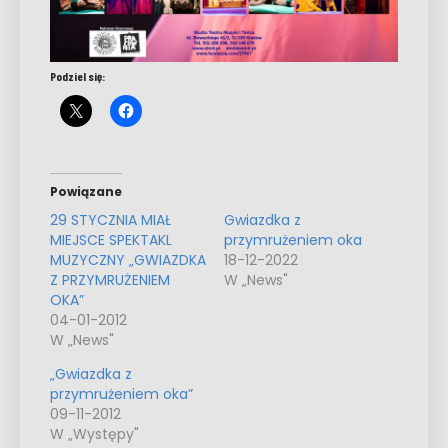
Podziel się:
Powiązane
29 STYCZNIA MIAŁ
Gwiazdka z
MIEJSCE SPEKTAKL
przymrużeniem oka
MUZYCZNY „GWIAZDKA
18-12-2022
Z PRZYMRUŻENIEM
W „News"
OKA”
04-01-2012
W „News"
„Gwiazdka z
przymrużeniem oka”
09-11-2012
W „Występy"