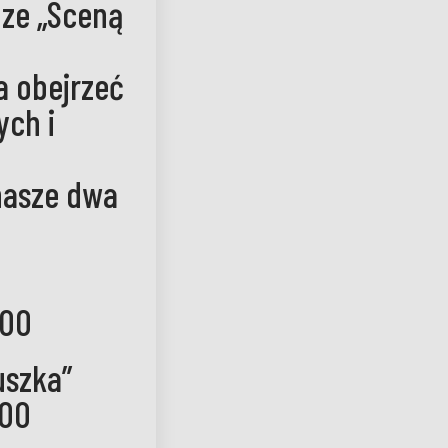
 ze „Sceną
a obejrzeć
ych i
nasze dwa
:00
uszka”
:00