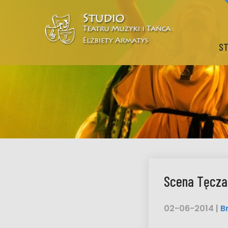
ST
Scena Tęcza
02-06-2014
|
B