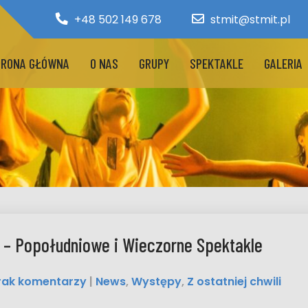
+48 502 149 678
stmit@stmit.pl
RONA GŁÓWNA
O NAS
GRUPY
SPEKTAKLE
GALERIA
 – Popołudniowe i Wieczorne Spektakle
rak komentarzy
|
News
,
Występy
,
Z ostatniej chwili