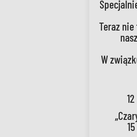
Specjalni
Teraz nie
nasz
W związk
12
„Czar
15