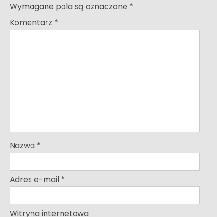
Wymagane pola są oznaczone
*
Komentarz
*
Nazwa
*
Adres e-mail
*
Witryna internetowa