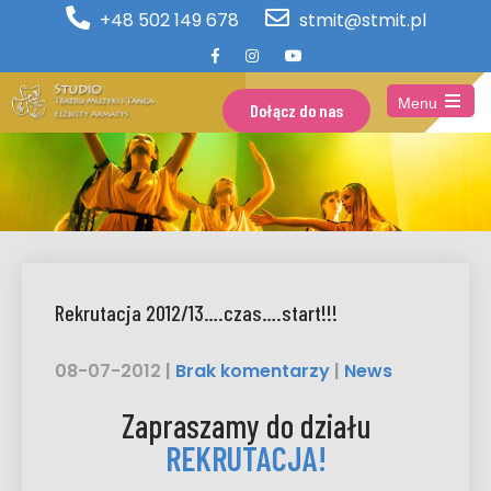
+48 502 149 678
stmit@stmit.pl
Menu
Dołącz do nas
Open
the
main
menu
Rekrutacja 2012/13….czas….start!!!
08-07-2012
|
Brak komentarzy
|
News
Zapraszamy do działu
REKRUTACJA!