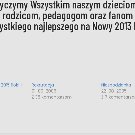
yczymy Wszystkim naszym dziecio
rodzicom, pedagogom oraz fanom
ystkiego najlepszego na Nowy 2013 
2015 Rok!!!
Rekrutacja
Niespodzianka
01-09-2006
22-08-2005
Z 38 komentarzami
Z 7 komentarz