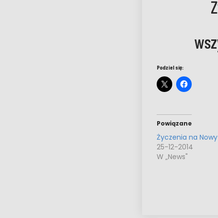
Ż
wsz
Podziel się:
Powiązane
Życzenia na Nowy 
25-12-2014
W „News"