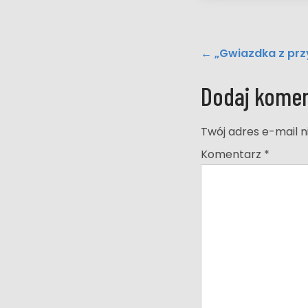
Post
←
„Gwiazdka z pr
navigation
Dodaj komen
Twój adres e-mail n
Komentarz
*