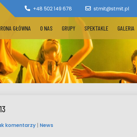
+48 502 149 678
stmit@stmit.pl
RONA GŁÓWNA
O NAS
GRUPY
SPEKTAKLE
GALERIA
13
ak komentarzy
|
News