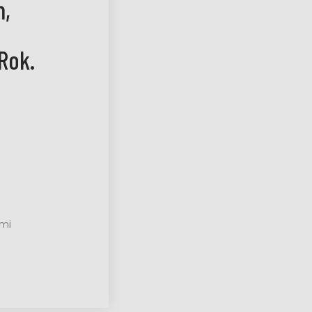
m,
Rok.
ami