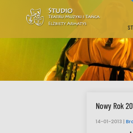
ST
Nowy Rok 20
14-01-2013
|
Br