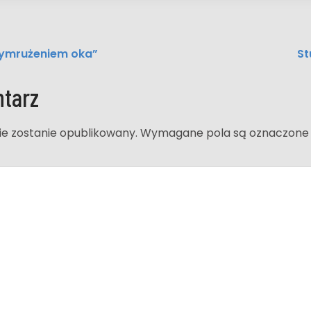
zymrużeniem oka”
St
tarz
ie zostanie opublikowany.
Wymagane pola są oznaczon