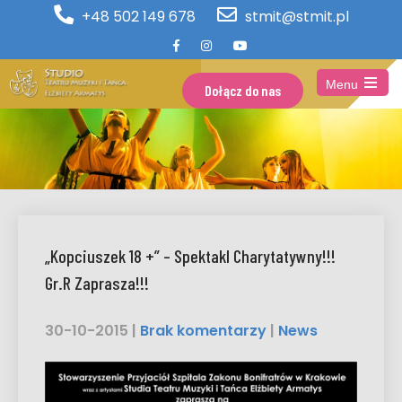
+48 502 149 678
stmit@stmit.pl
Menu
Dołącz do nas
Open
the
main
menu
„Kopciuszek 18 +” – Spektakl Charytatywny!!!
Gr.R Zaprasza!!!
30-10-2015
|
Brak komentarzy
|
News