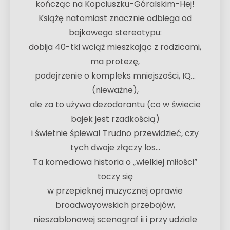
kończąc na Kopciuszku-Góralskim-Hej!
Książę natomiast znacznie odbiega od
bajkowego stereotypu:
dobija 40-tki wciąż mieszkając z rodzicami,
ma protezę,
podejrzenie o kompleks mniejszości, IQ…
(nieważne),
ale za to używa dezodorantu (co w świecie
bajek jest rzadkością)
i świetnie śpiewa! Trudno przewidzieć, czy
tych dwoje złączy los…
Ta komediowa historia o „wielkiej miłości”
toczy się
w przepięknej muzycznej oprawie
broadwayowskich przebojów,
nieszablonowej scenograf ii i przy udziale