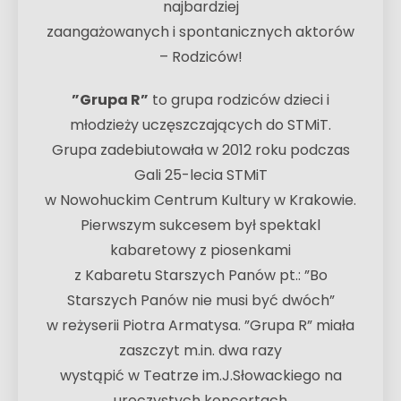
najbardziej
zaangażowanych i spontanicznych aktorów
– Rodziców!
”Grupa R”
to grupa rodziców dzieci i
młodzieży uczęszczających do STMiT.
Grupa zadebiutowała w 2012 roku podczas
Gali 25-lecia STMiT
w Nowohuckim Centrum Kultury w Krakowie.
Pierwszym sukcesem był spektakl
kabaretowy z piosenkami
z Kabaretu Starszych Panów pt.: ”Bo
Starszych Panów nie musi być dwóch”
w reżyserii Piotra Armatysa. ”Grupa R” miała
zaszczyt m.in. dwa razy
wystąpić w Teatrze im.J.Słowackiego na
uroczystych koncertach