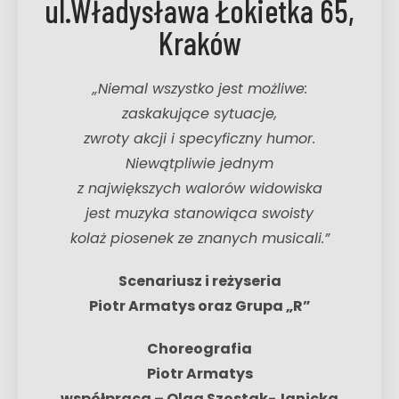
ul.Władysława Łokietka 65,
Kraków
„Niemal wszystko jest możliwe:
zaskakujące sytuacje,
zwroty akcji i specyficzny humor.
Niewątpliwie jednym
z największych walorów widowiska
jest muzyka stanowiąca swoisty
kolaż piosenek ze znanych musicali.”
Scenariusz i reżyseria
Piotr Armatys oraz Grupa „R”
Choreografia
Piotr Armatys
współpraca – Olga Szostak-Janicka