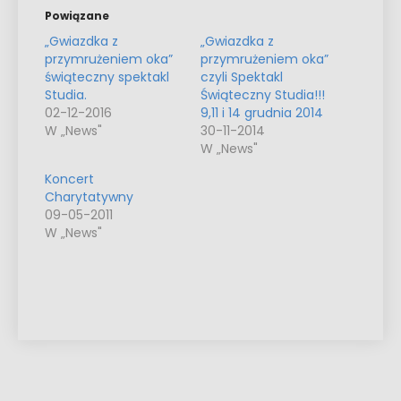
Powiązane
„Gwiazdka z
„Gwiazdka z
przymrużeniem oka”
przymrużeniem oka”
świąteczny spektakl
czyli Spektakl
Studia.
Świąteczny Studia!!!
02-12-2016
9,11 i 14 grudnia 2014
W „News"
30-11-2014
W „News"
Koncert
Charytatywny
09-05-2011
W „News"