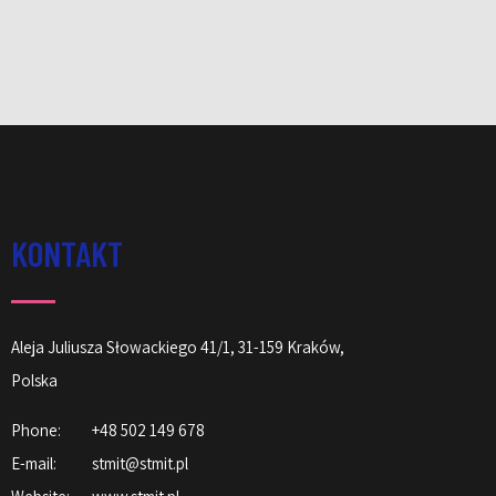
KONTAKT
Aleja Juliusza Słowackiego 41/1, 31-159 Kraków,
Polska
Phone:
+48 502 149 678
E-mail:
stmit@stmit.pl