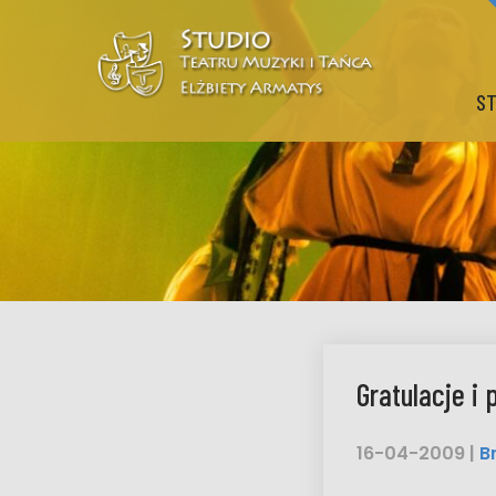
ST
Gratulacje i
16-04-2009
|
B