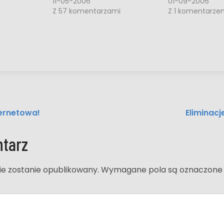
11-05-2006
01-09-2006
Z 57 komentarzami
Z 1 komentarz
ernetowa!
Eliminac
tarz
ie zostanie opublikowany.
Wymagane pola są oznaczon