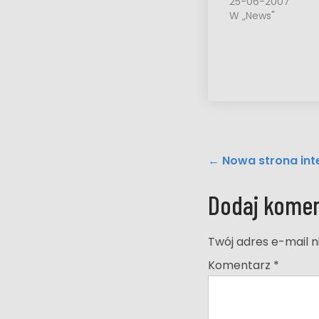
25-06-2007
W „News"
Post
←
Nowa strona int
navigation
Dodaj komen
Twój adres e-mail n
Komentarz
*