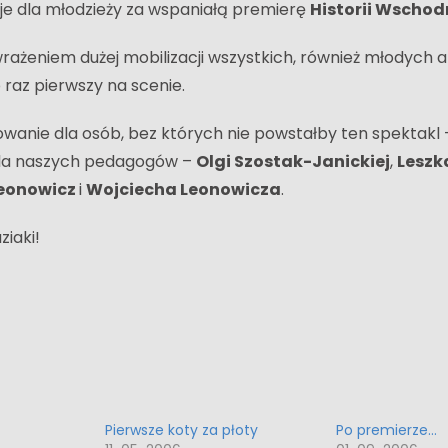
cje dla młodzieży za wspaniałą premierę
Historii Wschodn
ażeniem dużej mobilizacji wszystkich, również młodych a
o raz pierwszy na scenie.
owanie dla osób, bez których nie powstałby ten spektakl 
dla naszych pedagogów –
Olgi Szostak-Janickiej
,
Leszk
Leonowicz
i
Wojciecha Leonowicza
.
ziaki!
Pierwsze koty za płoty
Po premierze…