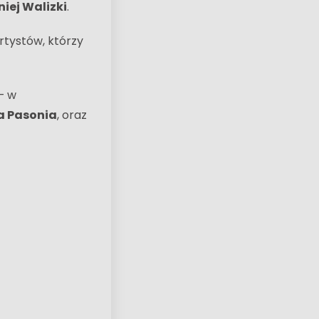
iej Walizki
.
rtystów, którzy
– w
a Pasonia
, oraz