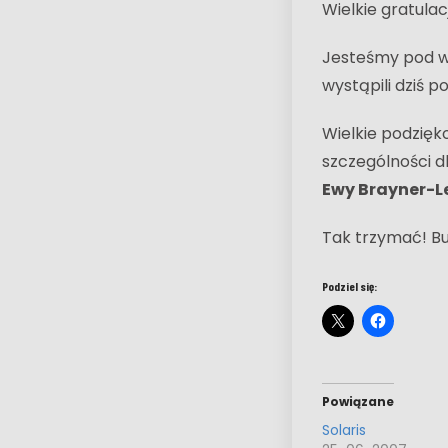
Wielkie gratula
Jesteśmy pod wr
wystąpili dziś p
Wielkie podzięk
szczególności 
Ewy Brayner-
Tak trzymać! Bu
Podziel się:
Powiązane
Solaris