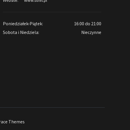
Website:
www.stmit.pl
Poniedziałek-Piątek:
16:00 do 21:00
Sobota i Niedziela:
Nieczynne
race Themes