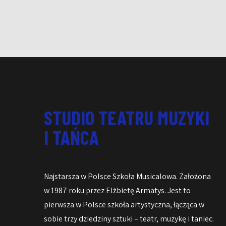
STUDIO TEATRU MUZYKI
I TAŃCA
Najstarsza w Polsce Szkoła Musicalowa. Założona
w 1987 roku przez Elżbietę Armatys. Jest to
pierwsza w Polsce szkoła artystyczna, łącząca w
sobie trzy dziedziny sztuki – teatr, muzykę i taniec.