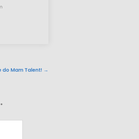
em
je do Mam Talent!
→
e
*