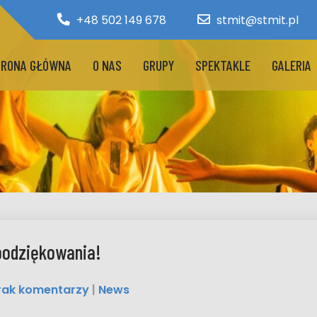
+48 502 149 678
stmit@stmit.pl
RONA GŁÓWNA
O NAS
GRUPY
SPEKTAKLE
GALERIA
 podziękowania!
rak komentarzy
|
News