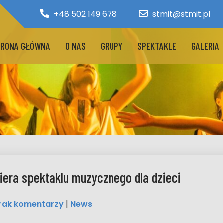
+48 502 149 678
stmit@stmit.pl
RONA GŁÓWNA
O NAS
GRUPY
SPEKTAKLE
GALERIA
iera spektaklu muzycznego dla dzieci
rak komentarzy
|
News