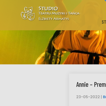
ST
Annie – Prem
23-05-2022
|
B