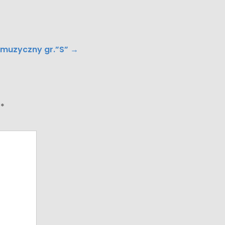
 muzyczny gr.”S”
→
e
*