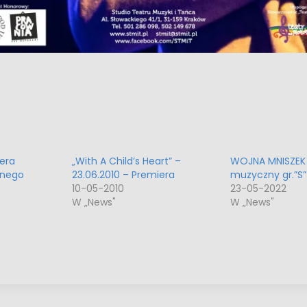
era
„With A Child’s Heart” –
WOJNA MNISZEK 
znego
23.06.2010 – Premiera
muzyczny gr.”S”
10-05-2010
23-05-2022
W „News"
W „News"