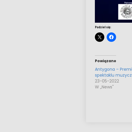
Podziel się:
Powiązane
Antygona – Premi
spektaklu muzyc
23-05-2022
W „News"