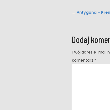
Post
←
Antygona – Prem
navigation
Dodaj komen
Twój adres e-mail n
Komentarz
*