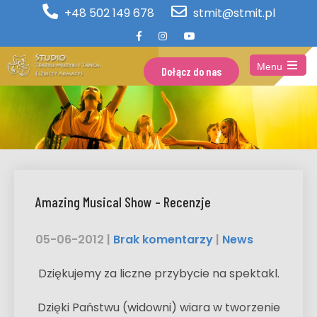
+48 502 149 678
stmit@stmit.pl
Menu
Dołącz do nas
Open
the
main
menu
Amazing Musical Show – Recenzje
05-06-2012
|
Brak komentarzy
|
News
Dziękujemy za liczne przybycie na spektakl.
Dzięki Państwu (widowni) wiara w tworzenie