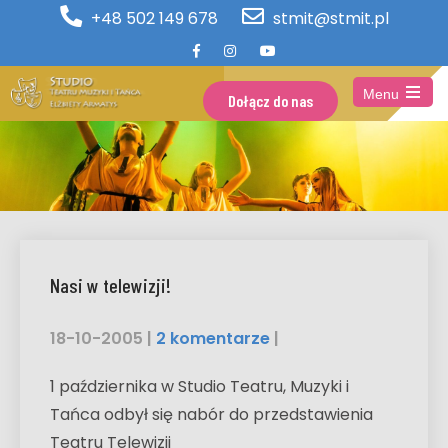
+48 502 149 678
stmit@stmit.pl
Menu
Dołącz do nas
Open
the
main
menu
Nasi w telewizji!
18-10-2005
|
2 komentarze
|
1 października w Studio Teatru, Muzyki i
Tańca odbył się nabór do przedstawienia
Teatru Telewizji