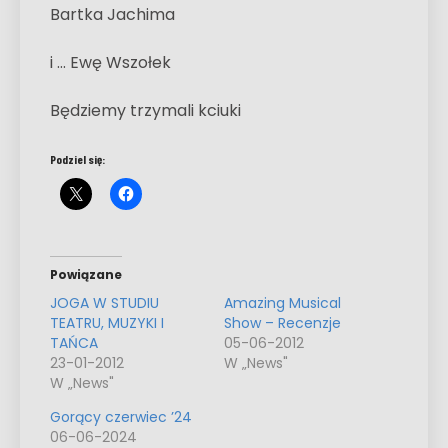
Bartka Jachima
i … Ewę Wszołek
Będziemy trzymali kciuki
Podziel się:
Powiązane
JOGA W STUDIU
Amazing Musical
TEATRU, MUZYKI I
Show – Recenzje
TAŃCA
05-06-2012
23-01-2012
W „News"
W „News"
Gorący czerwiec ’24
06-06-2024