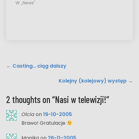
W „News"
Post
←
Casting… ciąg dalszy
navigation
Kolejny (kolejowy) występ
→
2 thoughts on “
Nasi w telewizji!
”
Olcia
on
19-10-2005
Brawo! Gratulacje
Monika
on
26-11-2005