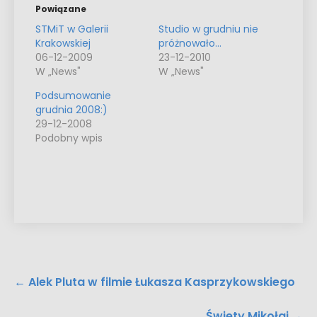
Powiązane
STMiT w Galerii
Studio w grudniu nie
Krakowskiej
próżnowało…
06-12-2009
23-12-2010
W „News"
W „News"
Podsumowanie
grudnia 2008:)
29-12-2008
Podobny wpis
Post
←
Alek Pluta w filmie Łukasza Kasprzykowskiego
navigation
Święty Mikołaj
→