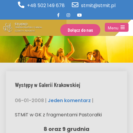
+48 502 149 678
stmit@stmit.pl
Menu
Dołącz do nas
Open
the
main
menu
Występy w Galerii Krakowskiej
06-01-2008
|
Jeden komentarz
|
STMiT w GK z fragmentami Pastorałki
8 oraz 9 grudnia