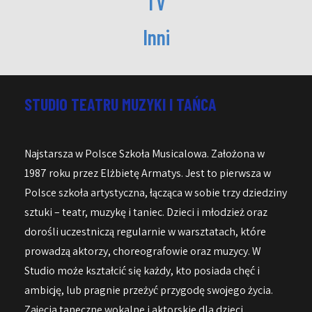
TV
Inni
STUDIO TEATRU MUZYKI I TAŃCA
Najstarsza w Polsce Szkoła Musicalowa. Założona w
1987 roku przez Elżbietę Armatys. Jest to pierwsza w
Polsce szkoła artystyczna, łącząca w sobie trzy dziedziny
sztuki – teatr, muzykę i taniec. Dzieci i młodzież oraz
dorośli uczestniczą regularnie w warsztatach, które
prowadzą aktorzy, choreografowie oraz muzycy. W
Studio może kształcić się każdy, kto posiada chęć i
ambicję, lub pragnie przeżyć przygodę swojego życia.
Zajęcia taneczne wokalne i aktorskie dla dzieci